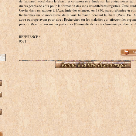
de l'appareil vocal dans le chant, et composa une étude sur les phénomènes qui 
divers genres de voix pour la formation des sons des différents registres. Cette étud
Cuvier dans un rapport à l'Académie des sciences, en 1830, parut refondue et comp
Recherches sur le mécanisme de la voix humaine pendant le chant (Paris, En 18
autre ouvrage ayant pour titre : Recherches sur les maladies qui affectent les orga
puis un Mémoire sur un cas particulier (l'anomalie de la voix humaine pendant le
REFERENCE :
9571
Aj