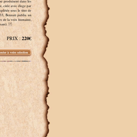
se produisent dans les
e, citée avec éloge par
létée sous le titre de
33, Bennati publia un
nes de la voix humaine,
 chant).
220€
PRIX :
outer à votre selection