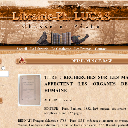
Accueil
La Librairie
Le Catalogue
Les Promos
Contact
~
~
~
~
DETAIL D'UN OUVRAGE
RECHERCHES SUR LES MA
TITRE :
AFFECTENT LES ORGANES D
tre
HUMAINE
AUTEUR : F. Bennati
EDITEUR : Paris, Baillière, 1832. In/8 broché, couverture
rempliées in-fine, 152 pages.
BENNATI François (Mantoue 1788 - Paris 1834) médecin et amateur de musique
Vienne, Londres et Edimbourg, il vint se fixer à Paris vers 1827. Il étudia particu