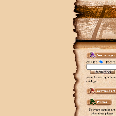
Nos ouvrages
CHASSE
- PECHE
parmi les ouvrages de no
catalogue.
Oeuvres d'art
Promos
Nouveau dictionnaire
général des pêches