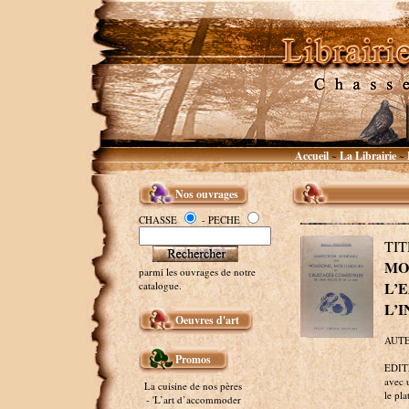
Accueil
La Librairie
~
~
Nos ouvrages
CHASSE
- PECHE
TI
MO
parmi les ouvrages de notre
L’
catalogue.
L’
Oeuvres d'art
AUTE
Promos
EDITE
avec u
La cuisine de nos pères
le pla
- 'L’art d’accommoder