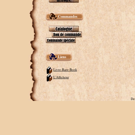
Commandes
Liens
Livre-Rare-Book
L'Afficheur
De