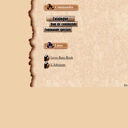
Commandes
Liens
Livre-Rare-Book
L'Afficheur
De