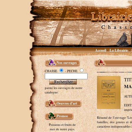
Accueil
La Librairie
~
~
Nos ouvrages
CHASSE
- PECHE
TI
MA
parmi les ouvrages de notre
catalogue.
AUTE
Oeuvres d'art
EDITE
impri
Promos
Résumé de l’ouvrage 'Les
familles, des genres et 
Poissons et fruits de
caractères indispensables
mer de notre pays.