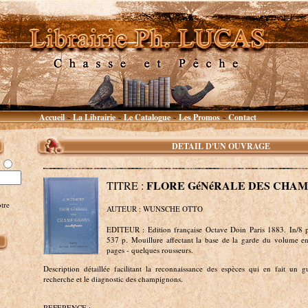
Accueil
La Librairie
Le Catalogue
Les Promos
Contact
~
~
~
~
DETAIL D'UN OUVRAGE
FLORE GéNéRALE DES CHA
TITRE :
tre
AUTEUR : WUNSCHE OTTO
EDITEUR : Edition française Octave Doin Paris 1883. In/8 pe
537 p. Mouillure affectant la base de la garde du volume e
pages - quelques rousseurs.
Description détaillée facilitant la reconnaissance des espèces qui en fait un 
recherche et le diagnostic des champignons.
REFERENCE :