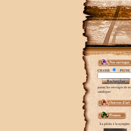
Nos ouvrages
CHASSE
- PECHE
parmi les ouvrages de no
catalogue.
Oeuvres d'art
Promos
La pêche à la nymphe.