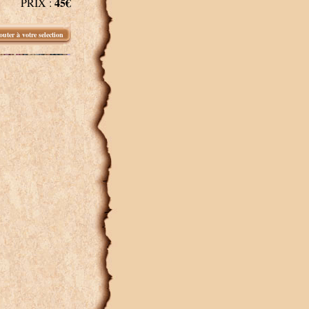
45€
PRIX :
outer à votre selection