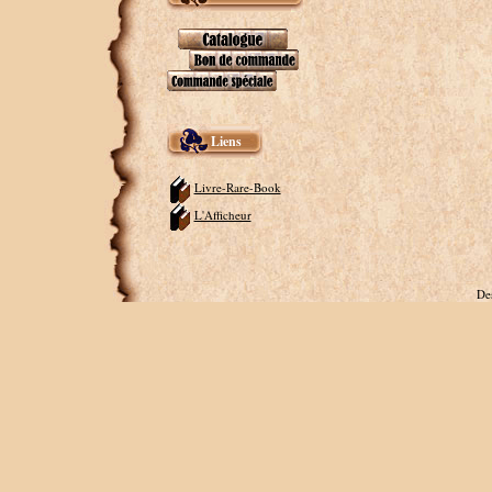
Liens
Livre-Rare-Book
L'Afficheur
De