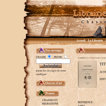
Accueil
La Librairie
~
~
Nos ouvrages
CHASSE
- PECHE
TIT
parmi les ouvrages de notre
AUTEU
catalogue.
EDITE
Oeuvres d'art
Promos
CHASSES ET
REFERENCE :
MIGRATIONS
34992