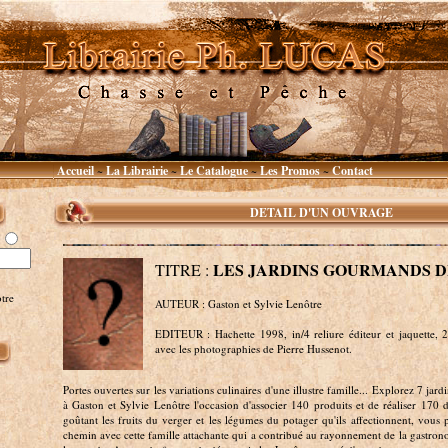
Accueil
La Librairie
Le Catalogue
Les Promos
Contact
~
~
~
~
DETAIL D'UN OUVRAGE
LES JARDINS GOURMANDS D
TITRE :
tre
AUTEUR : Gaston et Sylvie Lenôtre
EDITEUR : Hachette 1998, in/4 reliure éditeur et jaquette, 
avec les photographies de Pierre Hussenot.
Portes ouvertes sur les variations culinaires d'une illustre famille... Explorez 7 jar
à Gaston et Sylvie Lenôtre l'occasion d'associer 140 produits et de réaliser 170 d
goûtant les fruits du verger et les légumes du potager qu'ils affectionnent, vous
chemin avec cette famille attachante qui a contribué au rayonnement de la gastron