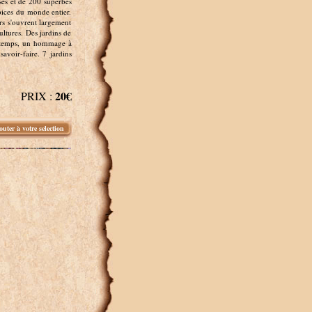
ses et de 200 superbes
épices du monde entier.
ers s'ouvrent largement
ultures. Des jardins de
le temps, un hommage à
savoir-faire. 7 jardins
20€
PRIX :
outer à votre selection