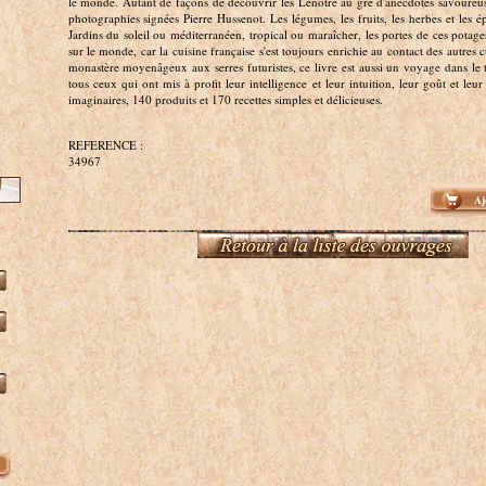
le monde. Autant de façons de découvrir les Lenôtre au gré d'anecdotes savoureu
photographies signées Pierre Hussenot. Les légumes, les fruits, les herbes et les 
Jardins du soleil ou méditerranéen, tropical ou maraîcher, les portes de ces potag
sur le monde, car la cuisine française s'est toujours enrichie au contact des autres c
monastère moyenâgeux aux serres futuristes, ce livre est aussi un voyage dans 
tous ceux qui ont mis à profit leur intelligence et leur intuition, leur goût et leur 
imaginaires, 140 produits et 170 recettes simples et délicieuses.
REFERENCE :
34967
Aj