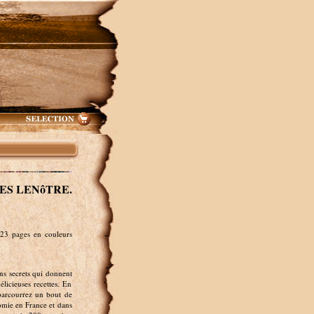
ES LENôTRE.
223 pages en couleurs
dins secrets qui donnent
élicieuses recettes. En
 parcourrez un bout de
omie en France et dans