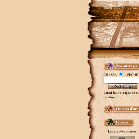
Nos ouvrages
CHASSE
- PECHE
parmi les ouvrages de no
catalogue.
Oeuvres d'art
Promos
Les grandes chasses