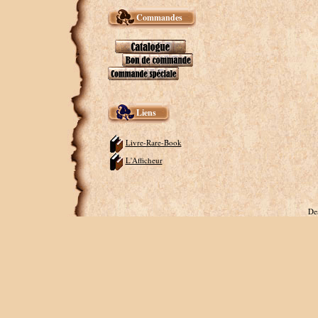
Commandes
Liens
Livre-Rare-Book
L'Afficheur
De