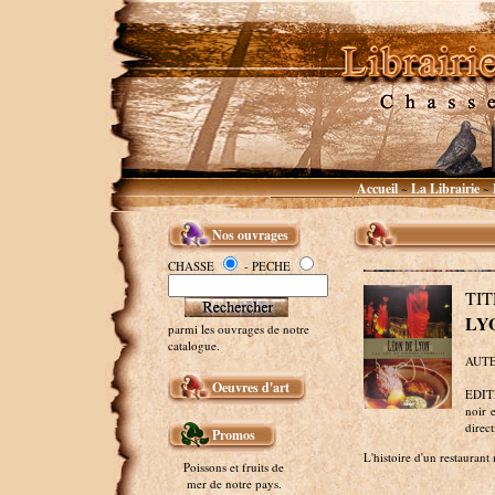
Accueil
La Librairie
~
~
Nos ouvrages
CHASSE
- PECHE
TI
LY
parmi les ouvrages de notre
catalogue.
AUTEU
Oeuvres d'art
EDITE
noir 
direct
Promos
L'histoire d'un restaurant 
Poissons et fruits de
mer de notre pays.