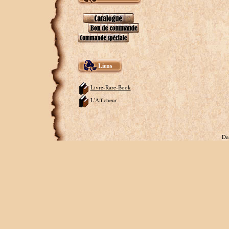
Liens
Livre-Rare-Book
L'Afficheur
De