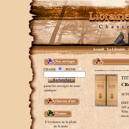
Accueil
La Librairie
~
~
Nos ouvrages
CHASSE
- PECHE
TI
CR
parmi les ouvrages de notre
catalogue.
AUTE
Oeuvres d'art
EDITE
249 p
Vélin
Promos
music
L’évolution de la pêche
de la truite