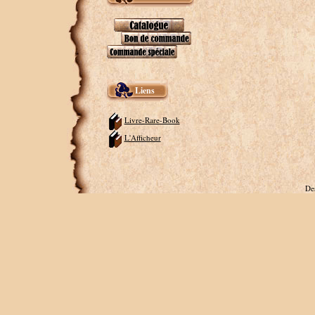
Liens
Livre-Rare-Book
L'Afficheur
De