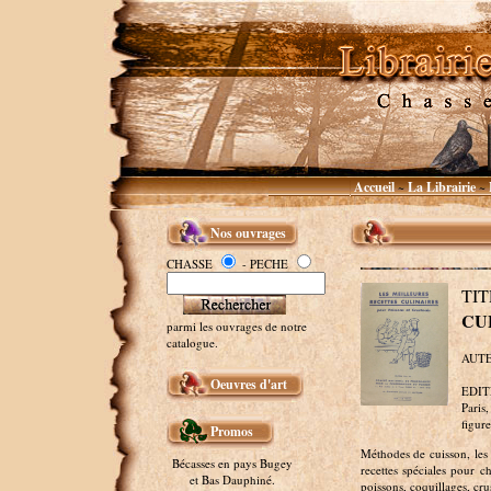
Accueil
La Librairie
~
~
Nos ouvrages
CHASSE
- PECHE
T
CU
parmi les ouvrages de notre
catalogue.
AUTEU
Oeuvres d'art
EDITE
Paris,
figure
Promos
Méthodes de cuisson, les 
Bécasses en pays Bugey
recettes spéciales pour c
et Bas Dauphiné.
poissons, coquillages, crus