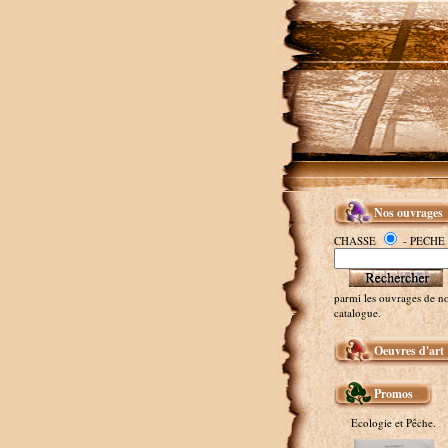
Nos ouvrages
CHASSE
- PECHE
parmi les ouvrages de no
catalogue.
Oeuvres d'art
Promos
Ecologie et Pêche.