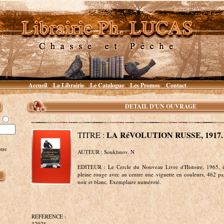
Accueil
La Librairie
Le Catalogue
Les Promos
Contact
~
~
~
~
DETAIL D'UN OUVRAGE
LA RéVOLUTION RUSSE, 1917.
TITRE :
tre
AUTEUR : Soukhnov. N
EDITEUR : Le Cercle du Nouveau Livre d'Histoire, 1965, in
pleine rouge avec au centre une vignette en couleurs, 462 pa
noir et blanc. Exemplaire numéroté.
REFERENCE :
32928