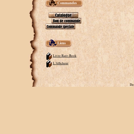
Commandes
Liens
Livre-Rare-Book
L'Afficheur
De