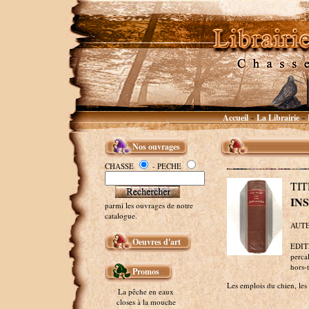
Accueil
La Librairie
~
~
Nos ouvrages
CHASSE
- PECHE
TI
IN
parmi les ouvrages de notre
catalogue.
AUTEU
Oeuvres d'art
EDITE
perca
hors-t
Promos
Les emplois du chien, les 
La pêche en eaux
closes à la mouche