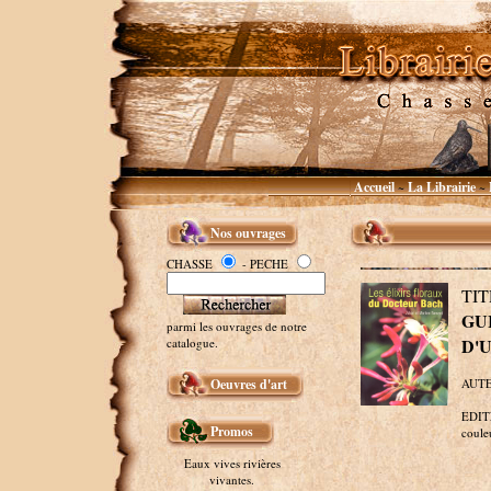
Accueil
La Librairie
~
~
Nos ouvrages
CHASSE
- PECHE
TI
GU
parmi les ouvrages de notre
D'U
catalogue.
Oeuvres d'art
AUTEU
EDITE
Promos
couleu
Eaux vives rivières
vivantes.