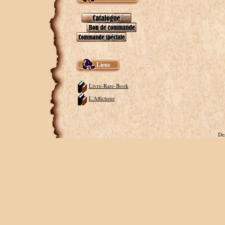
Liens
Livre-Rare-Book
L'Afficheur
De