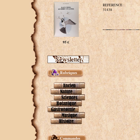
REFERENCE :
31438
95 €
Rubriques
Commandes