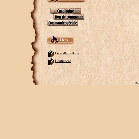
Liens
Livre-Rare-Book
L'Afficheur
De