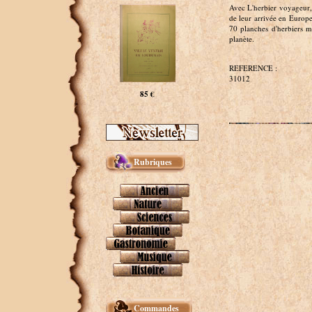
Avec L'herbier voyageur, p
de leur arrivée en Europe
70 planches d'herbiers ma
planète.
REFERENCE :
31012
85 €
Rubriques
Commandes