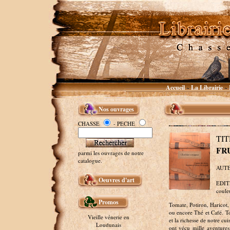
Accueil
La Librairie
~
~
Nos ouvrages
CHASSE
- PECHE
TI
FR
parmi les ouvrages de notre
catalogue.
AUTEU
Oeuvres d'art
EDITE
couleu
Promos
Tomate, Potiron, Haricot,
ou encore Thé et Café. Tou
Vieille vénerie en
et la richesse de notre cu
Loudunais
ont vécu mille aventures