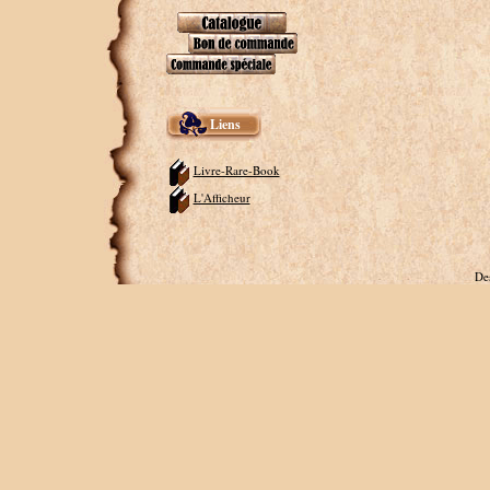
Liens
Livre-Rare-Book
L'Afficheur
De