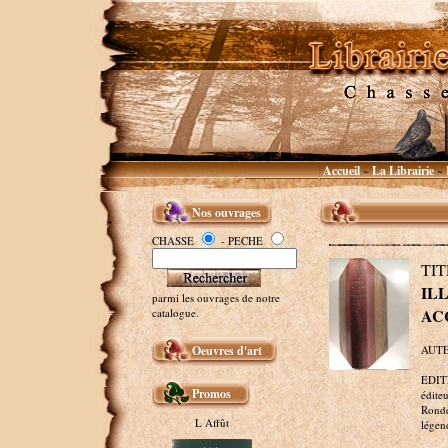
Accueil
La Librairie
~
~
Nos ouvrages
CHASSE
- PECHE
TI
I
parmi les ouvrages de notre
AC
catalogue.
Oeuvres d'art
AUTEU
EDITE
Promos
édite
Ronde
L Affût
légen