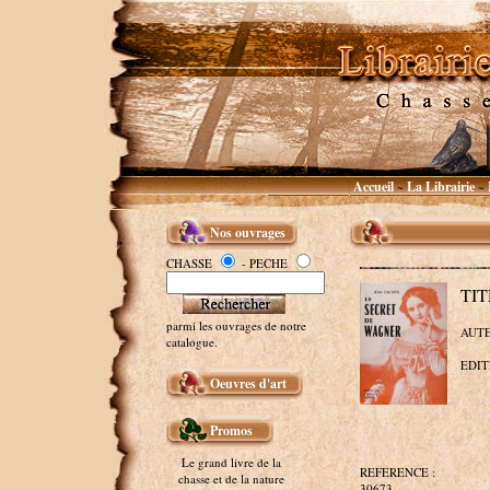
Accueil
La Librairie
~
~
Nos ouvrages
CHASSE
- PECHE
TIT
parmi les ouvrages de notre
AUTE
catalogue.
EDITE
Oeuvres d'art
Promos
Le grand livre de la
REFERENCE :
chasse et de la nature
30673