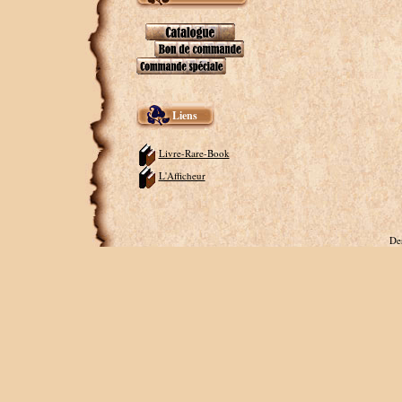
Liens
Livre-Rare-Book
L'Afficheur
De