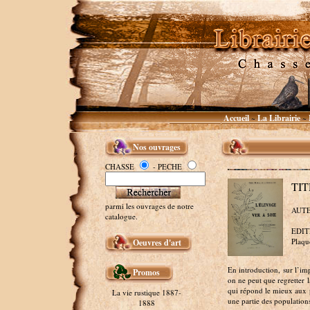
Accueil
La Librairie
~
~
Nos ouvrages
CHASSE
- PECHE
TIT
parmi les ouvrages de notre
AUTEU
catalogue.
EDITE
Plaqu
Oeuvres d'art
En introduction, sur l’imp
Promos
on ne peut que regretter l
qui répond le mieux aux 
La vie rustique 1887-
une partie des populations 
1888