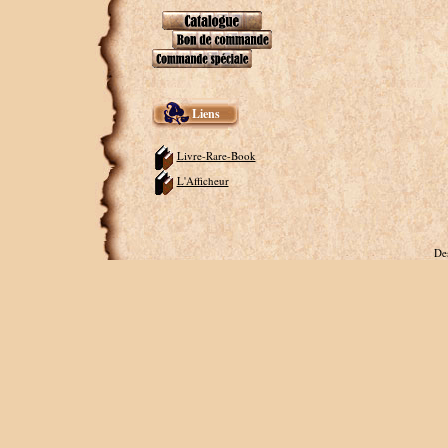
Liens
Livre-Rare-Book
L'Afficheur
De