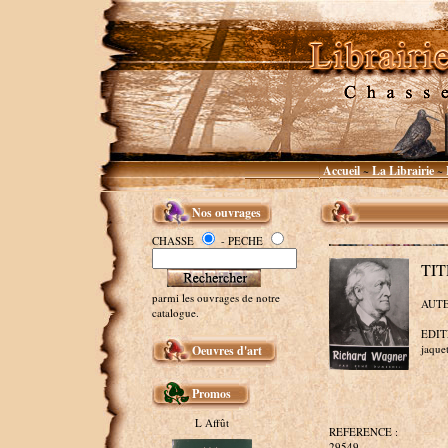
Accueil
La Librairie
~
~
Nos ouvrages
CHASSE
- PECHE
TIT
parmi les ouvrages de notre
AUTE
catalogue.
EDITE
jaquet
Oeuvres d'art
Promos
L Affût
REFERENCE :
29549