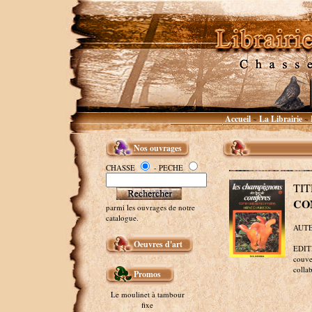
Accueil
La Librairie
~
~
Nos ouvrages
CHASSE
- PECHE
TI
CO
parmi les ouvrages de notre
catalogue.
AUTE
Oeuvres d'art
EDITE
couve
colla
Promos
Le moulinet à tambour
fixe