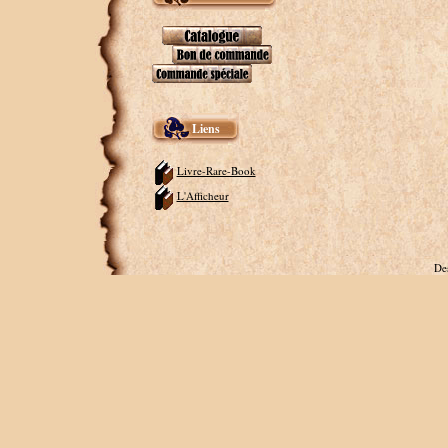
Liens
Livre-Rare-Book
L'Afficheur
De