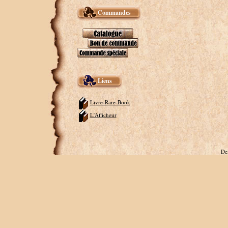
Commandes
Liens
Livre-Rare-Book
L'Afficheur
De