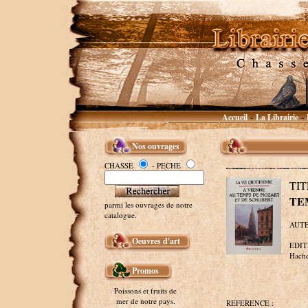
Accueil
La Librairie
~
~
Nos ouvrages
CHASSE
- PECHE
TI
TE
parmi les ouvrages de notre
catalogue.
AUTEU
Oeuvres d'art
EDITE
Hachet
Promos
Poissons et fruits de
mer de notre pays.
REFERENCE :