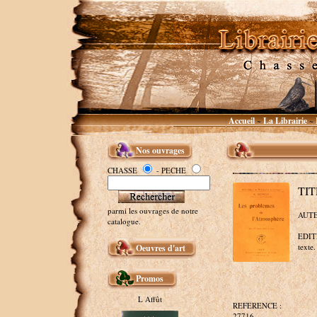
Accueil
La Librairie
~
~
Nos ouvrages
CHASSE
- PECHE
TIT
parmi les ouvrages de notre
AUTEU
catalogue.
EDITE
texte.
Oeuvres d'art
Promos
L Affût
REFERENCE :
27716