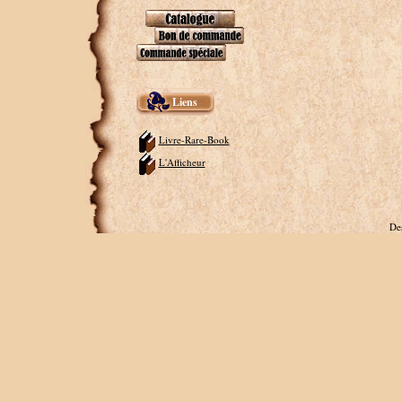
Liens
Livre-Rare-Book
L'Afficheur
De