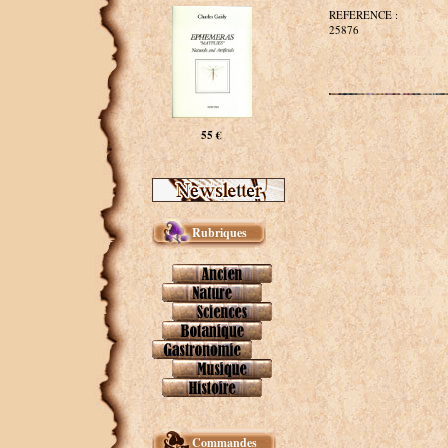
REFERENCE :
25876
55 €
Rubriques
Commandes