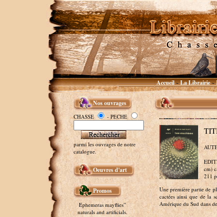
Accueil
La Librairie
~
~
Nos ouvrages
CHASSE
- PECHE
TIT
parmi les ouvrages de notre
AUTE
catalogue.
EDITE
cm) c
Oeuvres d'art
211 p
Une première partie de p
Promos
cactées ainsi que de la
Amérique du Sud dans des 
Ephemeras mayflies”
naturals and artificials.