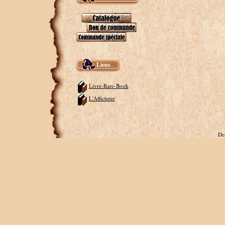
Liens
Livre-Rare-Book
L'Afficheur
De