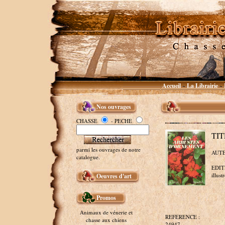
Accueil
La Librairie
~
~
Nos ouvrages
CHASSE
- PECHE
TIT
parmi les ouvrages de notre
AUTE
catalogue.
EDITE
illust
Oeuvres d'art
Promos
Animaux de vénerie et
REFERENCE :
chasse aux chiens
24947