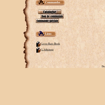
Commandes
Liens
Livre-Rare-Book
L'Afficheur
De