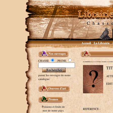
Accueil
La Librairie
~
~
Nos ouvrages
CHASSE
- PECHE
TIT
parmi les ouvrages de notre
AUTE
catalogue.
EDIT
Oeuvres d'art
Promos
Poissons et fruits de
REFERENCE :
mer de notre pays.