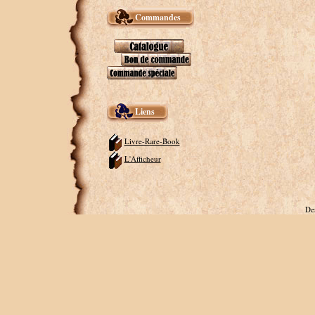
Commandes
Liens
Livre-Rare-Book
L'Afficheur
De