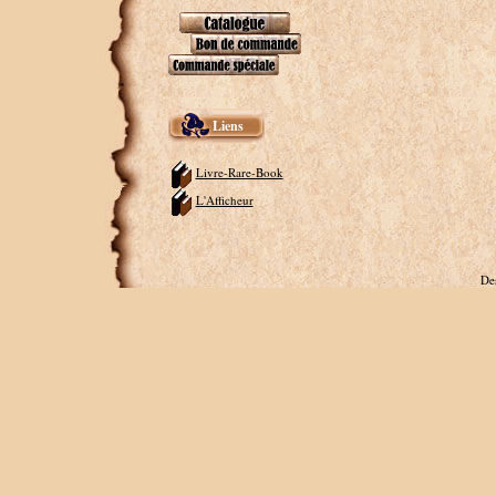
Liens
Livre-Rare-Book
L'Afficheur
De