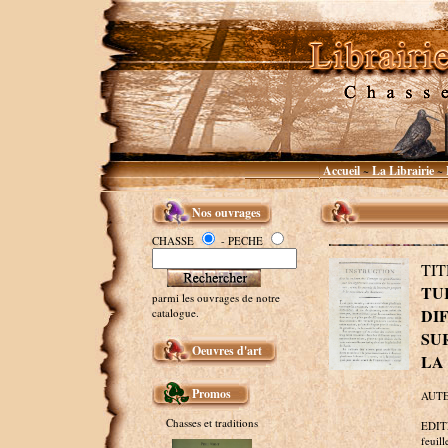
Accueil
La Librairie
~
~
Nos ouvrages
CHASSE
- PECHE
TI
TU
parmi les ouvrages de notre
DI
catalogue.
SU
Oeuvres d'art
LA
Promos
AUTE
Chasses et traditions
EDITE
feuill