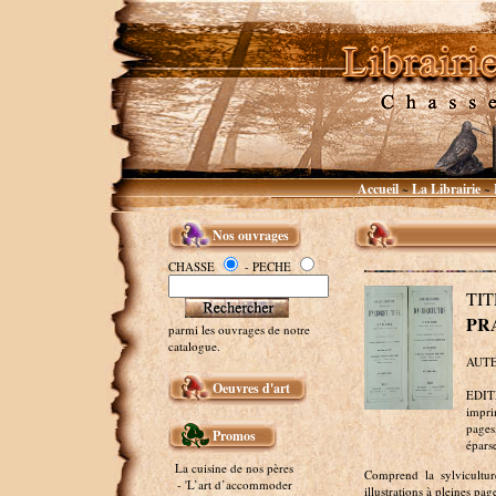
Accueil
La Librairie
~
~
Nos ouvrages
CHASSE
- PECHE
TI
PR
parmi les ouvrages de notre
catalogue.
AUTE
Oeuvres d'art
EDITE
impri
pages
Promos
éparse
La cuisine de nos pères
Comprend la sylvicultur
- 'L’art d’accommoder
illustrations à pleines p