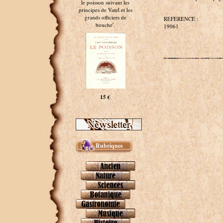
le poisson suivant les
principes de Vatel et les
grands officiers de
REFERENCE :
bouche'.
19061
15 €
Rubriques