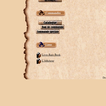
Commandes
Liens
Livre-Rare-Book
L'Afficheur
De