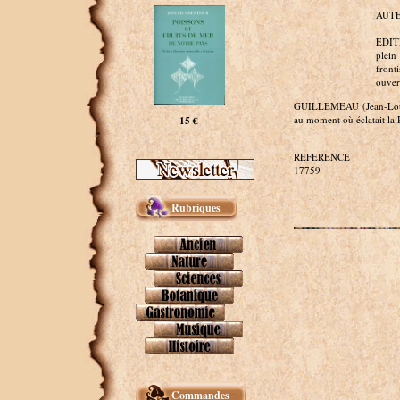
AUTE
EDITE
plein
front
ouvert
GUILLEMEAU (Jean-Louis-
au moment où éclatait la 
15 €
REFERENCE :
17759
Rubriques
Commandes