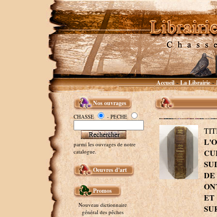
Accueil
La Librairie
~
~
Nos ouvrages
CHASSE
- PECHE
TI
L'
parmi les ouvrages de notre
CU
catalogue.
SU
Oeuvres d'art
DE
ON
Promos
ET
Nouveau dictionnaire
SU
général des pêches