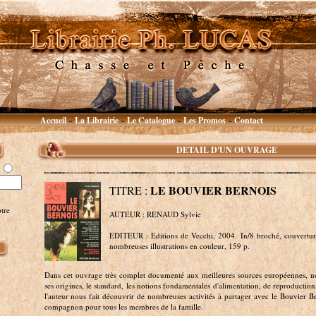
Accueil
La Librairie
Le Catalogue
Les Promos
Contact
~
~
~
~
DETAIL D'UN OUVRAGE
LE BOUVIER BERNOIS
TITRE :
tre
AUTEUR : RENAUD Sylvie
EDITEUR : Editions de Vecchi, 2004. In/8 broché, couverture 
nombreuses illustrations en couleur, 159 p.
Dans cet ouvrage très complet documenté aux meilleures sources européennes, n
ses origines, le standard, les notions fondamentales d'alimentation, de reproduction
l'auteur nous fait découvrir de nombreuses activités à partager avec le Bouvier B
compagnon pour tous les membres de la famille.