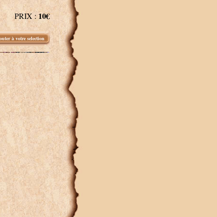
10€
PRIX :
outer à votre selection