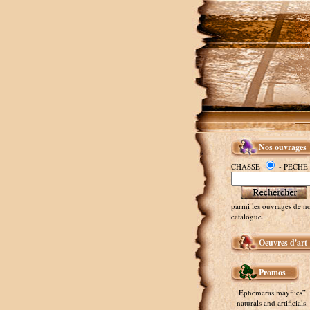
Nos ouvrages
CHASSE
- PECHE
parmi les ouvrages de no
catalogue.
Oeuvres d'art
Promos
Ephemeras mayflies”
naturals and artificials.