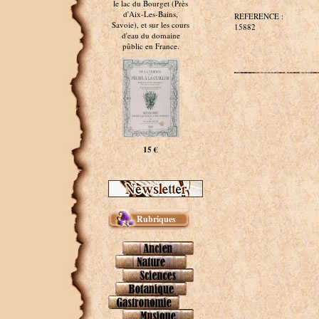
le lac du Bourget (Près
d'Aix-Les-Bains,
REFERENCE :
Savoie), et sur les cours
15882
d'eau du domaine
pûblic en France.
15 €
Rubriques