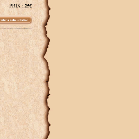
25€
PRIX :
outer à votre selection