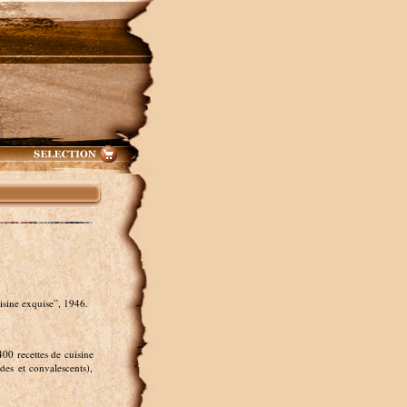
isine exquise”, 1946.
00 recettes de cuisine
ades et convalescents),