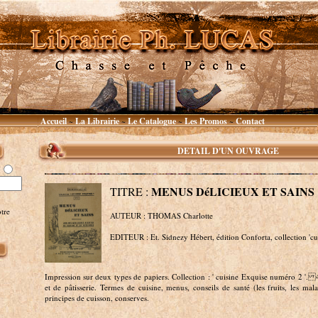
Accueil
La Librairie
Le Catalogue
Les Promos
Contact
~
~
~
~
DETAIL D'UN OUVRAGE
MENUS DéLICIEUX ET SAINS
TITRE :
tre
AUTEUR : THOMAS Charlotte
EDITEUR : Et. Sidnezy Hébert, édition Conforta, collection 'cu
Impression sur deux types de papiers. Collection : ' cuisine Exquise numéro 2 '. 4
et de pâtisserie. Termes de cuisine, menus, conseils de santé (les fruits, les mal
principes de cuisson, conserves.