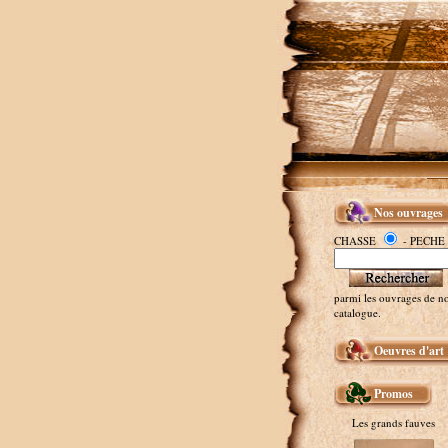
Nos ouvrages
CHASSE
- PECHE
parmi les ouvrages de no
catalogue.
Oeuvres d'art
Promos
Les grands fauves