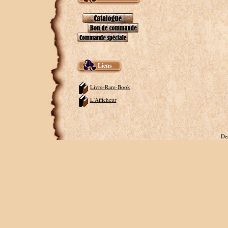
Liens
Livre-Rare-Book
L'Afficheur
De