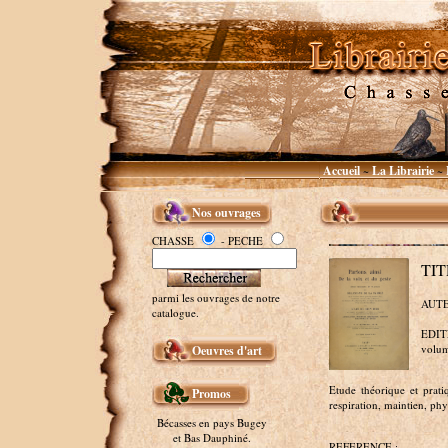
Accueil
La Librairie
~
~
Nos ouvrages
CHASSE
- PECHE
TIT
parmi les ouvrages de notre
AUTE
catalogue.
EDITE
volum
Oeuvres d'art
Etude théorique et pratiq
Promos
respiration, maintien, phy
Bécasses en pays Bugey
et Bas Dauphiné.
REFERENCE :