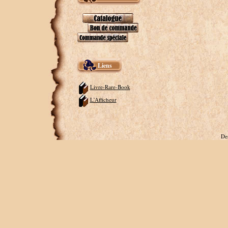
Liens
Livre-Rare-Book
L'Afficheur
De