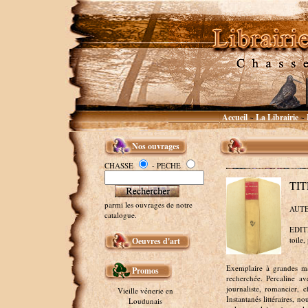
Accueil
La Librairie
~
~
Nos ouvrages
CHASSE
- PECHE
TIT
parmi les ouvrages de notre
AUTE
catalogue.
EDITEU
toile,
Oeuvres d'art
Exemplaire à grandes mar
Promos
recherchée. Percaline a
journaliste, romancier,
Vieille vénerie en
Instantanés littéraires, 
Loudunais