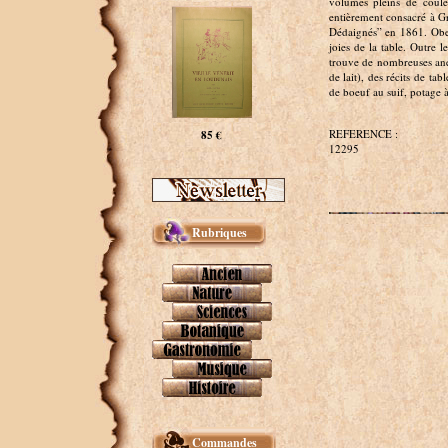
volumes pleins de coule
entièrement consacré à Gr
Dédaignés” en 1861. Oberl
joies de la table. Outre 
trouve de nombreuses ane
de lait), des récits de ta
de boeuf au suif, potage à
REFERENCE :
85 €
12295
Rubriques
Commandes