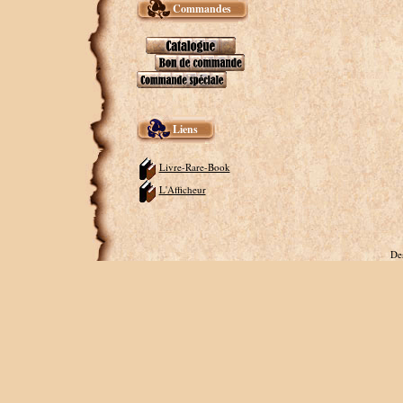
Commandes
Liens
Livre-Rare-Book
L'Afficheur
De