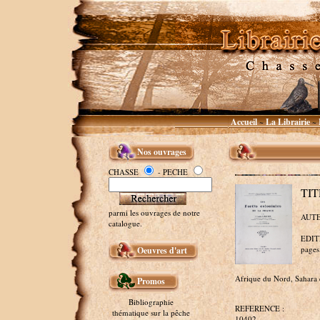
Accueil
La Librairie
~
~
Nos ouvrages
CHASSE
- PECHE
TIT
parmi les ouvrages de notre
AUTE
catalogue.
EDITE
pages
Oeuvres d'art
Afrique du Nord, Sahara 
Promos
Bibliographie
REFERENCE :
thématique sur la pêche
10402